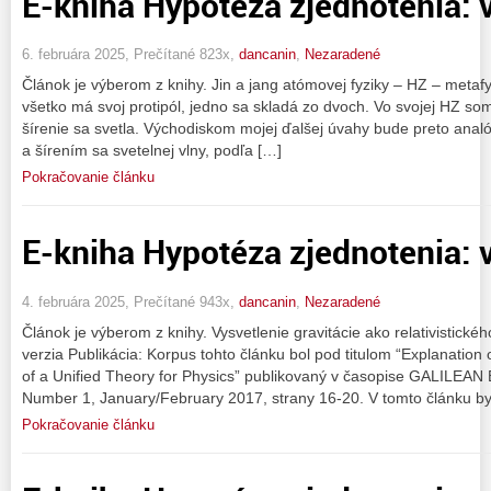
E-kniha Hypotéza zjednotenia: v
6. februára 2025, Prečítané 823x,
dancanin
,
Nezaradené
Článok je výberom z knihy. Jin a jang atómovej fyziky – HZ – metafyzik
všetko má svoj protipól, jedno sa skladá zo dvoch. Vo svojej HZ som 
šírenie sa svetla. Východiskom mojej ďalšej úvahy bude preto analóg
a šírením sa svetelnej vlny, podľa […]
Pokračovanie článku
E-kniha Hypotéza zjednotenia: v
4. februára 2025, Prečítané 943x,
dancanin
,
Nezaradené
Článok je výberom z knihy. Vysvetlenie gravitácie ako relativistic
verzia Publikácia: Korpus tohto článku bol pod titulom “Explanation 
of a Unified Theory for Physics” publikovaný v časopise GALIL
Number 1, January/February 2017, strany 16-20. V tomto článku by
Pokračovanie článku