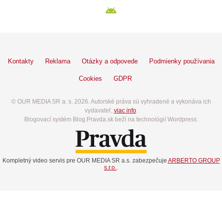
Kontakty
Reklama
Otázky a odpovede
Podmienky používania
Cookies
GDPR
© OUR MEDIA SR a. s. 2026. Autorské práva sú vyhradené a vykonáva ich
vydavateľ,
viac info
.
Blogovací systém Blog.Pravda.sk beží na technológií Wordpress.
Kompletný video servis pre OUR MEDIA SR a.s. zabezpečuje
ARBERTO GROUP
s.r.o.
.