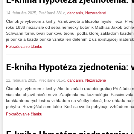
14. februára 2025, Prečítané 881x,
dancanin
,
Nezaradené
Článok je výberom z knihy. Vznik života a filozofia mysle Téza: Prvo
roku 1838 nezávisle od seba nemecký botanik Mathias Jakob Schl
Schwann formulovali bunkovú teóriu, podľa ktorej základom každého
je bunka a každá bunka vzniká len delením z už existujúcej matersk
Pokračovanie článku
E-kniha Hypotéza zjednotenia: v
12. februára 2025, Prečítané 815x,
dancanin
,
Nezaradené
Článok je výberom z knihy. Ako to začalo (autobiografia) Pri štúdiu n
viac ako objaviť niečo nové. Zaujímala ma kozmológia. Fascinovala 
konštantnou rýchlosťou vzhľadom na všetky telesá, bez ohľadu na 
pohybu. Rozmýšľal som takto: Keď sa svetlo pohybuje vzhľadom na
Pokračovanie článku