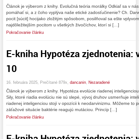
Článok je výberom z knihy. Evolučná teória morálky Odkiaľ sa v nás
pomáhať si, a z čoho vyplýva naše etické zadosťučinenie? Ch. Darwi
pocit [súcit] hocijako zložitým spôsobom, posilňoval sa ešte vplyvo
najdôležitejším pocitom u všetkých živočíchov, ktorí si […]
Pokračovanie článku
E-kniha Hypotéza zjednotenia: v
10
16. februára 2025, Prečítané 879x,
dancanin
,
Nezaradené
Článok je výberom z knihy. Hypotéza evolúcie riadenej inteligenciou
Sily, ktoré riadia evolúciu nie sú slepé, vývoj druhov usmerňuje inte
riadenej inteligenciou stojí v opozícii k neodarvinizmu. Môžeme to 
záťažové situácie baktérie reagujú mutáciou. Princíp […]
Pokračovanie článku
E-kniha Hypotéza zjednotenia: v