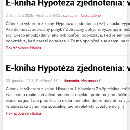
E-kniha Hypotéza zjednotenia: v
2. februára 2025, Prečítané 842x,
dancanin
,
Nezaradené
Článok je výberom z knihy. Hypotéza zjednotenia (HZ) v kocke Vyja
Ako definovať zotrvačný pohyb? Zotrvačný pohyb si vyžaduje impulz
sily. Svetlo impulz (daný jeho hybnosťou) odovzdáva, keď je emitov
odovzdáva, keď narazí do telesa.1 To má spoločné s telesom, napr
Pokračovanie článku
E-kniha Hypotéza zjednotenia: v
30. januára 2025, Prečítané 832x,
dancanin
,
Nezaradené
Článok je výberom z knihy. Hlavolam 1 Hlavolam Zo špeciálnej teórie 
rýchlosťou rastie zotrvačná hmotnosť objektu, preto na jeho ďalšie 
viac energie. Táto predikcia je experimentálne dobre potvrdená v ja
relativistická dynamika špeciálnej teórie relativity vyúsťuje do […]
Pokračovanie článku