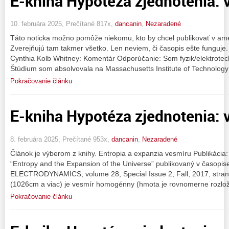
E-kniha Hypotéza zjednotenia: v
10. februára 2025, Prečítané 817x,
dancanin
,
Nezaradené
Táto noticka možno pomôže niekomu, kto by chcel publikovať v a
Zverejňujú tam takmer všetko. Len neviem, či časopis ešte funguje. 
Cynthia Kolb Whitney: Komentár Odporúčanie: Som fyzik/elektrotech
Štúdium som absolvovala na Massachusetts Institute of Technology
Pokračovanie článku
E-kniha Hypotéza zjednotenia: v
8. februára 2025, Prečítané 953x,
dancanin
,
Nezaradené
Článok je výberom z knihy. Entropia a expanzia vesmíru Publikácia:
“Entropy and the Expansion of the Universe” publikovaný v časop
ELECTRODYNAMICS; volume 28, Special Issue 2, Fall, 2017, stran
(1026cm a viac) je vesmír homogénny (hmota je rovnomerne rozlož
Pokračovanie článku