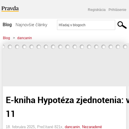
Registrácia
Prihlásenie
Blog
Najnovšie články
Najčítanejšie články
Blog
>
dancanin
Najkomentovanejšie články
Zoznam blogov
Komerčné blogy
E-kniha Hypotéza zjednotenia: v
11
18. februára 2025, Prečítané 821x,
dancanin
,
Nezaradené